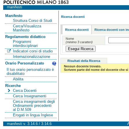
manifesti
Manifesto
Ricerca docenti
Struttura Corso di Studi
Cerca/Visualizza
Ricerca docenti
Ricerca docenti con in
Manifesto
Regolamento didattico
Nome
Programmi
(minimo 3 caratteri)
interdisciplinari
Indicatori corsi di studio
Internazionalizzazione
Risultati della Ricerca
Orario Personalizzato
Nessun docente trovato.
Il tuo orario personalizzato è
Scrivere parte del nome del docente che si 
disabilitato
Abilita
Ricerche
Cerca Docenti
Cerca Insegnamenti
Cerca insegnamenti degli
Ordinamenti precedenti
al D.M.509
Erogati in lingua Inglese
manifesti v. 3.14.6 / 3.14.6
A