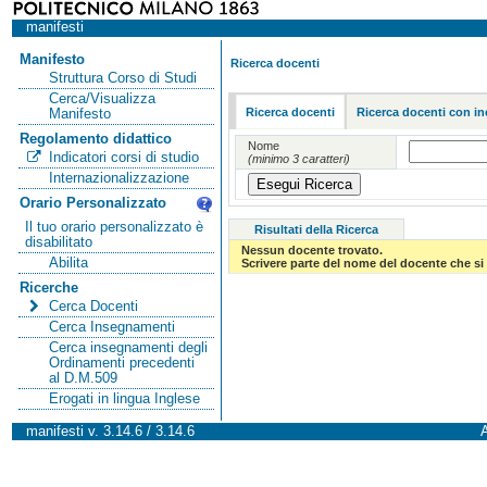
manifesti
Manifesto
Ricerca docenti
Struttura Corso di Studi
Cerca/Visualizza
Ricerca docenti
Ricerca docenti con in
Manifesto
Regolamento didattico
Nome
Indicatori corsi di studio
(minimo 3 caratteri)
Internazionalizzazione
Orario Personalizzato
Il tuo orario personalizzato è
Risultati della Ricerca
disabilitato
Nessun docente trovato.
Abilita
Scrivere parte del nome del docente che si 
Ricerche
Cerca Docenti
Cerca Insegnamenti
Cerca insegnamenti degli
Ordinamenti precedenti
al D.M.509
Erogati in lingua Inglese
manifesti v. 3.14.6 / 3.14.6
A