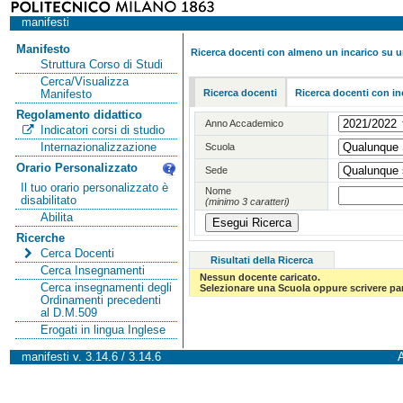
manifesti
Manifesto
Ricerca docenti con almeno un incarico su 
Struttura Corso di Studi
Cerca/Visualizza
Ricerca docenti
Ricerca docenti con in
Manifesto
Regolamento didattico
Anno Accademico
Indicatori corsi di studio
Internazionalizzazione
Scuola
Orario Personalizzato
Sede
Il tuo orario personalizzato è
Nome
disabilitato
(minimo 3 caratteri)
Abilita
Ricerche
Cerca Docenti
Risultati della Ricerca
Cerca Insegnamenti
Nessun docente caricato.
Cerca insegnamenti degli
Selezionare una Scuola oppure scrivere par
Ordinamenti precedenti
al D.M.509
Erogati in lingua Inglese
manifesti v. 3.14.6 / 3.14.6
A