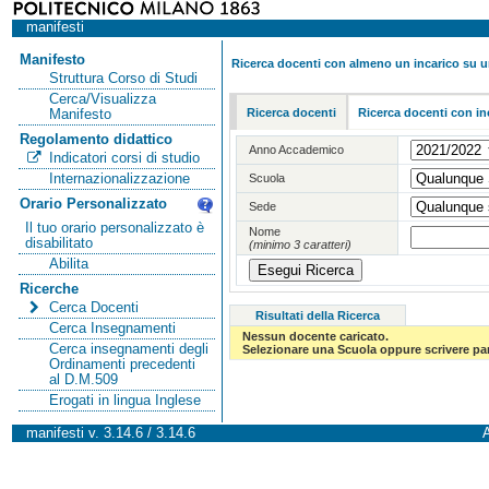
manifesti
Manifesto
Ricerca docenti con almeno un incarico su 
Struttura Corso di Studi
Cerca/Visualizza
Ricerca docenti
Ricerca docenti con in
Manifesto
Regolamento didattico
Anno Accademico
Indicatori corsi di studio
Internazionalizzazione
Scuola
Orario Personalizzato
Sede
Il tuo orario personalizzato è
Nome
disabilitato
(minimo 3 caratteri)
Abilita
Ricerche
Cerca Docenti
Risultati della Ricerca
Cerca Insegnamenti
Nessun docente caricato.
Cerca insegnamenti degli
Selezionare una Scuola oppure scrivere par
Ordinamenti precedenti
al D.M.509
Erogati in lingua Inglese
manifesti v. 3.14.6 / 3.14.6
A