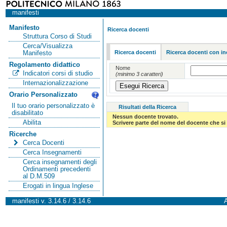
manifesti
Manifesto
Ricerca docenti
Struttura Corso di Studi
Cerca/Visualizza
Ricerca docenti
Ricerca docenti con in
Manifesto
Regolamento didattico
Nome
Indicatori corsi di studio
(minimo 3 caratteri)
Internazionalizzazione
Orario Personalizzato
Il tuo orario personalizzato è
Risultati della Ricerca
disabilitato
Nessun docente trovato.
Abilita
Scrivere parte del nome del docente che si 
Ricerche
Cerca Docenti
Cerca Insegnamenti
Cerca insegnamenti degli
Ordinamenti precedenti
al D.M.509
Erogati in lingua Inglese
manifesti v. 3.14.6 / 3.14.6
A