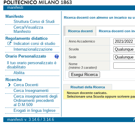
manifesti
Manifesto
Ricerca docenti con almeno un incarico su 
Struttura Corso di Studi
Cerca/Visualizza
Ricerca docenti
Ricerca docenti con in
Manifesto
Regolamento didattico
Anno Accademico
Indicatori corsi di studio
Internazionalizzazione
Scuola
Orario Personalizzato
Sede
Il tuo orario personalizzato è
Nome
disabilitato
(minimo 3 caratteri)
Abilita
Ricerche
Cerca Docenti
Risultati della Ricerca
Cerca Insegnamenti
Nessun docente caricato.
Cerca insegnamenti degli
Selezionare una Scuola oppure scrivere par
Ordinamenti precedenti
al D.M.509
Erogati in lingua Inglese
manifesti v. 3.14.6 / 3.14.6
A