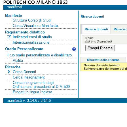
manifesti
Manifesto
Ricerca docenti
Struttura Corso di Studi
Cerca/Visualizza Manifesto
Ricerca docenti
Ricerca 
Regolamento didattico
Indicatori corsi di studio
Nome
(minimo 3 caratteri)
Internazionalizzazione
Orario Personalizzato
Il tuo orario personalizzato è disabilitato
Risultati della Ricerca
Abilita
Nessun docente trovato.
Ricerche
Scrivere parte del nome del d
Cerca Docenti
Cerca Insegnamenti
Cerca insegnamenti degli
Ordinamenti precedenti al D.M.509
Erogati in lingua Inglese
manifesti v. 3.14.6 / 3.14.6