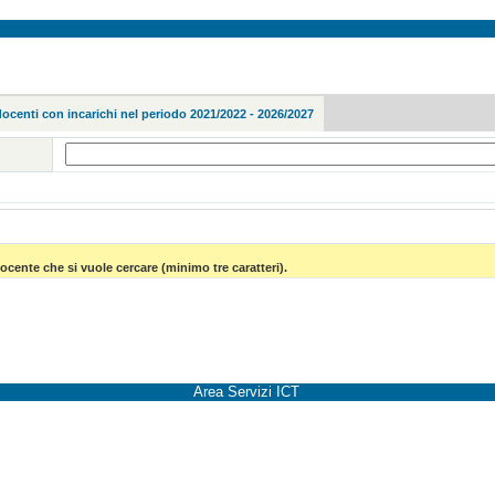
docenti con incarichi nel periodo 2021/2022 - 2026/2027
ocente che si vuole cercare (minimo tre caratteri).
Area Servizi ICT