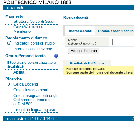
manifesti
Manifesto
Ricerca docenti
Struttura Corso di Studi
Cerca/Visualizza
Ricerca docenti
Ricerca docenti con in
Manifesto
Regolamento didattico
Nome
Indicatori corsi di studio
(minimo 3 caratteri)
Internazionalizzazione
Orario Personalizzato
Il tuo orario personalizzato è
Risultati della Ricerca
disabilitato
Nessun docente trovato.
Abilita
Scrivere parte del nome del docente che si 
Ricerche
Cerca Docenti
Cerca Insegnamenti
Cerca insegnamenti degli
Ordinamenti precedenti
al D.M.509
Erogati in lingua Inglese
manifesti v. 3.14.6 / 3.14.6
A