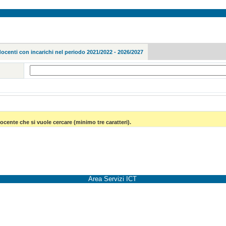
docenti con incarichi nel periodo 2021/2022 - 2026/2027
ocente che si vuole cercare (minimo tre caratteri).
Area Servizi ICT