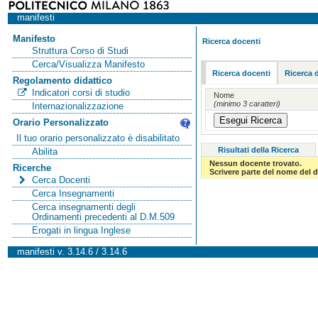
manifesti
Manifesto
Ricerca docenti
Struttura Corso di Studi
Cerca/Visualizza Manifesto
Ricerca docenti
Ricerca 
Regolamento didattico
Indicatori corsi di studio
Nome
(minimo 3 caratteri)
Internazionalizzazione
Orario Personalizzato
Il tuo orario personalizzato è disabilitato
Risultati della Ricerca
Abilita
Nessun docente trovato.
Ricerche
Scrivere parte del nome del d
Cerca Docenti
Cerca Insegnamenti
Cerca insegnamenti degli
Ordinamenti precedenti al D.M.509
Erogati in lingua Inglese
manifesti v. 3.14.6 / 3.14.6