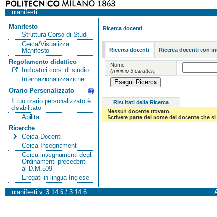
manifesti
Manifesto
Ricerca docenti
Struttura Corso di Studi
Cerca/Visualizza
Ricerca docenti
Ricerca docenti con in
Manifesto
Regolamento didattico
Nome
Indicatori corsi di studio
(minimo 3 caratteri)
Internazionalizzazione
Orario Personalizzato
Il tuo orario personalizzato è
Risultati della Ricerca
disabilitato
Nessun docente trovato.
Abilita
Scrivere parte del nome del docente che si 
Ricerche
Cerca Docenti
Cerca Insegnamenti
Cerca insegnamenti degli
Ordinamenti precedenti
al D.M.509
Erogati in lingua Inglese
manifesti v. 3.14.6 / 3.14.6
A