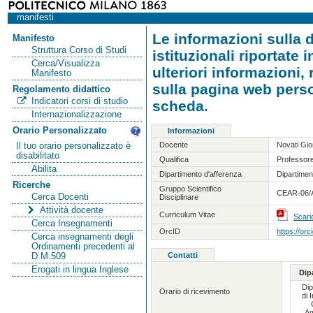
manifesti
Le informazioni sulla d
Manifesto
Struttura Corso di Studi
istituzionali riportate
Cerca/Visualizza
ulteriori informazioni,
Manifesto
sulla pagina web person
Regolamento didattico
Indicatori corsi di studio
scheda.
Internazionalizzazione
Orario Personalizzato
Informazioni
Docente
Novati Gio
Il tuo orario personalizzato è
disabilitato
Qualifica
Professore
Abilita
Dipartimento d'afferenza
Dipartimen
Ricerche
Gruppo Scientifico
CEAR-06/A 
Cerca Docenti
Disciplinare
Attività docente
Curriculum Vitae
Scari
Cerca Insegnamenti
OrcID
https://or
Cerca insegnamenti degli
Ordinamenti precedenti al
Contatti
D.M.509
Erogati in lingua Inglese
Dip
Dip
Orario di ricevimento
di 
Am