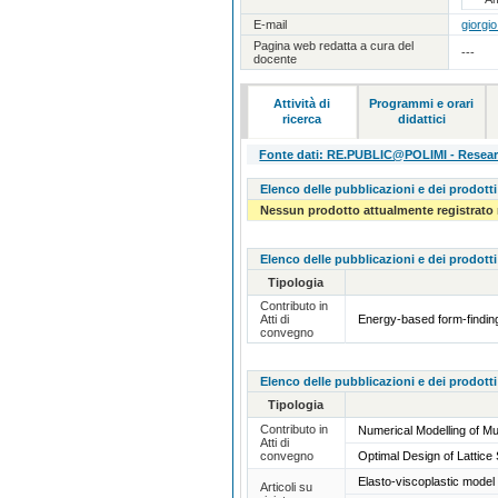
E-mail
giorgio
Pagina web redatta a cura del
---
docente
Attività di
Programmi e orari
ricerca
didattici
Fonte dati: RE.PUBLIC@POLIMI - Research
Elenco delle pubblicazioni e dei prodotti
Nessun prodotto attualmente registrato 
Elenco delle pubblicazioni e dei prodotti
Tipologia
Contributo in
Atti di
Energy-based form-finding
convegno
Elenco delle pubblicazioni e dei prodotti
Tipologia
Contributo in
Numerical Modelling of Mu
Atti di
convegno
Optimal Design of Lattic
Elasto-viscoplastic model
Articoli su