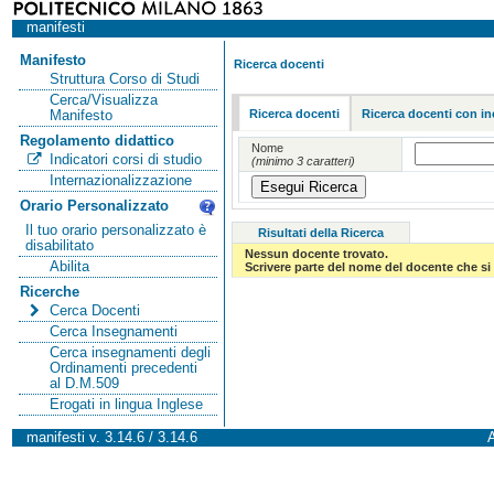
manifesti
Manifesto
Ricerca docenti
Struttura Corso di Studi
Cerca/Visualizza
Ricerca docenti
Ricerca docenti con in
Manifesto
Regolamento didattico
Nome
Indicatori corsi di studio
(minimo 3 caratteri)
Internazionalizzazione
Orario Personalizzato
Il tuo orario personalizzato è
Risultati della Ricerca
disabilitato
Nessun docente trovato.
Abilita
Scrivere parte del nome del docente che si 
Ricerche
Cerca Docenti
Cerca Insegnamenti
Cerca insegnamenti degli
Ordinamenti precedenti
al D.M.509
Erogati in lingua Inglese
manifesti v. 3.14.6 / 3.14.6
A