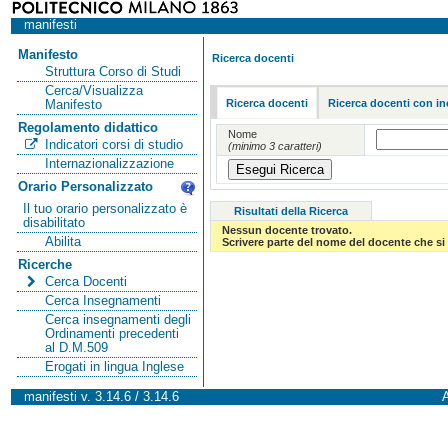
manifesti
Manifesto
Ricerca docenti
Struttura Corso di Studi
Cerca/Visualizza
Ricerca docenti
Ricerca docenti con in
Manifesto
Regolamento didattico
Nome
Indicatori corsi di studio
(minimo 3 caratteri)
Internazionalizzazione
Orario Personalizzato
Il tuo orario personalizzato è
Risultati della Ricerca
disabilitato
Nessun docente trovato.
Abilita
Scrivere parte del nome del docente che si 
Ricerche
Cerca Docenti
Cerca Insegnamenti
Cerca insegnamenti degli
Ordinamenti precedenti
al D.M.509
Erogati in lingua Inglese
manifesti v. 3.14.6 / 3.14.6
A