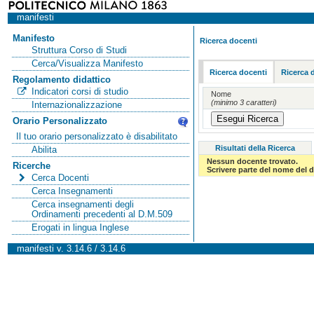
manifesti
Manifesto
Ricerca docenti
Struttura Corso di Studi
Cerca/Visualizza Manifesto
Ricerca docenti
Ricerca 
Regolamento didattico
Indicatori corsi di studio
Nome
(minimo 3 caratteri)
Internazionalizzazione
Orario Personalizzato
Il tuo orario personalizzato è disabilitato
Risultati della Ricerca
Abilita
Nessun docente trovato.
Ricerche
Scrivere parte del nome del d
Cerca Docenti
Cerca Insegnamenti
Cerca insegnamenti degli
Ordinamenti precedenti al D.M.509
Erogati in lingua Inglese
manifesti v. 3.14.6 / 3.14.6