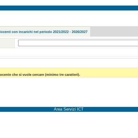
docenti con incarichi nel periodo 2021/2022 - 2026/2027
ocente che si vuole cercare (minimo tre caratteri).
Area Servizi ICT