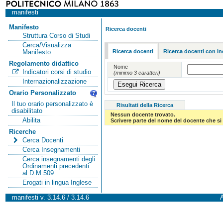
manifesti
Manifesto
Ricerca docenti
Struttura Corso di Studi
Cerca/Visualizza
Ricerca docenti
Ricerca docenti con in
Manifesto
Regolamento didattico
Nome
Indicatori corsi di studio
(minimo 3 caratteri)
Internazionalizzazione
Orario Personalizzato
Il tuo orario personalizzato è
Risultati della Ricerca
disabilitato
Nessun docente trovato.
Abilita
Scrivere parte del nome del docente che si 
Ricerche
Cerca Docenti
Cerca Insegnamenti
Cerca insegnamenti degli
Ordinamenti precedenti
al D.M.509
Erogati in lingua Inglese
manifesti v. 3.14.6 / 3.14.6
A