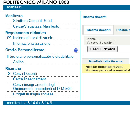
manifesti
Manifesto
Ricerca docenti
Struttura Corso di Studi
Cerca/Visualizza Manifesto
Ricerca docenti
Ricerca 
Regolamento didattico
Indicatori corsi di studio
Nome
(minimo 3 caratteri)
Internazionalizzazione
Orario Personalizzato
Il tuo orario personalizzato è disabilitato
Risultati della Ricerca
Abilita
Nessun docente trovato.
Ricerche
Scrivere parte del nome del d
Cerca Docenti
Cerca Insegnamenti
Cerca insegnamenti degli
Ordinamenti precedenti al D.M.509
Erogati in lingua Inglese
manifesti v. 3.14.6 / 3.14.6