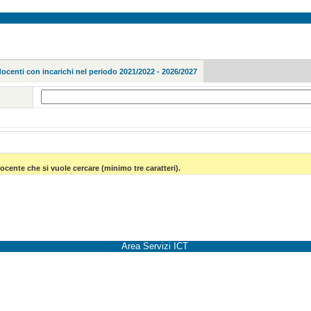
docenti con incarichi nel periodo 2021/2022 - 2026/2027
ocente che si vuole cercare (minimo tre caratteri).
Area Servizi ICT