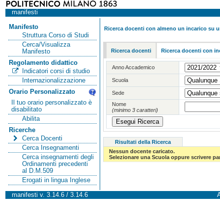
manifesti
Manifesto
Ricerca docenti con almeno un incarico su 
Struttura Corso di Studi
Cerca/Visualizza
Ricerca docenti
Ricerca docenti con in
Manifesto
Regolamento didattico
Anno Accademico
Indicatori corsi di studio
Internazionalizzazione
Scuola
Orario Personalizzato
Sede
Il tuo orario personalizzato è
Nome
disabilitato
(minimo 3 caratteri)
Abilita
Ricerche
Cerca Docenti
Risultati della Ricerca
Cerca Insegnamenti
Nessun docente caricato.
Cerca insegnamenti degli
Selezionare una Scuola oppure scrivere par
Ordinamenti precedenti
al D.M.509
Erogati in lingua Inglese
manifesti v. 3.14.6 / 3.14.6
A