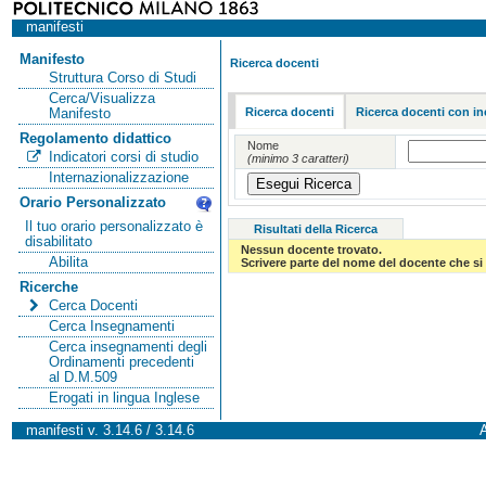
manifesti
Manifesto
Ricerca docenti
Struttura Corso di Studi
Cerca/Visualizza
Ricerca docenti
Ricerca docenti con in
Manifesto
Regolamento didattico
Nome
Indicatori corsi di studio
(minimo 3 caratteri)
Internazionalizzazione
Orario Personalizzato
Il tuo orario personalizzato è
Risultati della Ricerca
disabilitato
Nessun docente trovato.
Abilita
Scrivere parte del nome del docente che si 
Ricerche
Cerca Docenti
Cerca Insegnamenti
Cerca insegnamenti degli
Ordinamenti precedenti
al D.M.509
Erogati in lingua Inglese
manifesti v. 3.14.6 / 3.14.6
A