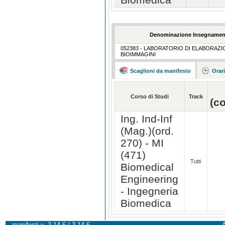
Denominazione Insegnamen
052383 - LABORATORIO DI ELABORAZI
BIOIMMAGINI
Scaglioni da manifesto
Orar
Corso di Studi
Track
(c
Ing. Ind-Inf
(Mag.)(ord.
270) - MI
(471)
Tutti
Biomedical
Engineering
- Ingegneria
Biomedica
manifesti v. 3.14.6 / 3.14.6
A