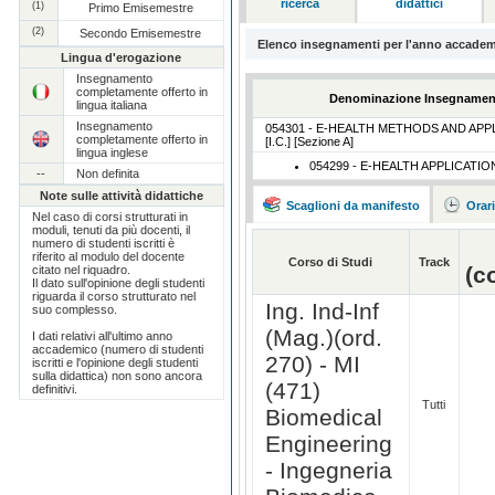
ricerca
didattici
(1)
Primo Emisemestre
(2)
Secondo Emisemestre
Elenco insegnamenti per l'anno accadem
Lingua d'erogazione
Insegnamento
completamente offerto in
Denominazione Insegnamen
lingua italiana
Insegnamento
054301 - E-HEALTH METHODS AND APP
completamente offerto in
[I.C.] [Sezione A]
lingua inglese
054299 - E-HEALTH APPLICATIO
--
Non definita
Note sulle attività didattiche
Scaglioni da manifesto
Orar
Nel caso di corsi strutturati in
moduli, tenuti da più docenti, il
numero di studenti iscritti è
riferito al modulo del docente
Corso di Studi
Track
(c
citato nel riquadro.
Il dato sull'opinione degli studenti
riguarda il corso strutturato nel
Ing. Ind-Inf
suo complesso.
(Mag.)(ord.
I dati relativi all'ultimo anno
accademico (numero di studenti
270) - MI
iscritti e l'opinione degli studenti
sulla didattica) non sono ancora
(471)
definitivi.
Tutti
Biomedical
Engineering
- Ingegneria