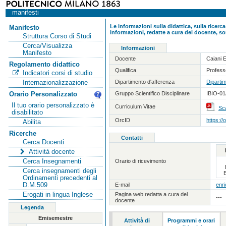
manifesti
Le informazioni sulla didattica, sulla ricerca
Manifesto
informazioni, redatte a cura del docente, so
Struttura Corso di Studi
Cerca/Visualizza
Informazioni
Manifesto
Docente
Caiani 
Regolamento didattico
Qualifica
Profess
Indicatori corsi di studio
Dipartimento d'afferenza
Dipartim
Internazionalizzazione
Gruppo Scientifico Disciplinare
IBIO-01
Orario Personalizzato
Il tuo orario personalizzato è
Curriculum Vitae
Sca
disabilitato
OrcID
https:/
Abilita
Ricerche
Contatti
Cerca Docenti
Attività docente
Cerca Insegnamenti
Orario di ricevimento
Cerca insegnamenti degli
Ordinamenti precedenti al
D.M.509
E-mail
enri
Erogati in lingua Inglese
Pagina web redatta a cura del
---
docente
Legenda
Emisemestre
Attività di
Programmi e orari