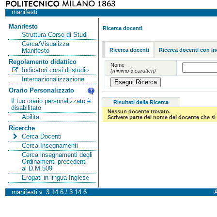
manifesti
Manifesto
Ricerca docenti
Struttura Corso di Studi
Cerca/Visualizza
Ricerca docenti
Ricerca docenti con in
Manifesto
Regolamento didattico
Nome
Indicatori corsi di studio
(minimo 3 caratteri)
Internazionalizzazione
Orario Personalizzato
Il tuo orario personalizzato è
Risultati della Ricerca
disabilitato
Nessun docente trovato.
Abilita
Scrivere parte del nome del docente che si 
Ricerche
Cerca Docenti
Cerca Insegnamenti
Cerca insegnamenti degli
Ordinamenti precedenti
al D.M.509
Erogati in lingua Inglese
manifesti v. 3.14.6 / 3.14.6
A