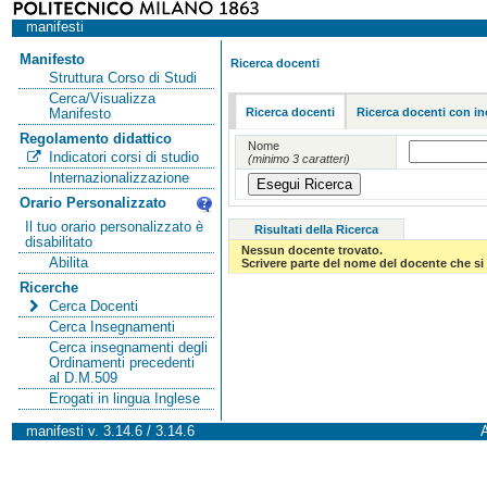
manifesti
Manifesto
Ricerca docenti
Struttura Corso di Studi
Cerca/Visualizza
Ricerca docenti
Ricerca docenti con in
Manifesto
Regolamento didattico
Nome
Indicatori corsi di studio
(minimo 3 caratteri)
Internazionalizzazione
Orario Personalizzato
Il tuo orario personalizzato è
Risultati della Ricerca
disabilitato
Nessun docente trovato.
Abilita
Scrivere parte del nome del docente che si 
Ricerche
Cerca Docenti
Cerca Insegnamenti
Cerca insegnamenti degli
Ordinamenti precedenti
al D.M.509
Erogati in lingua Inglese
manifesti v. 3.14.6 / 3.14.6
A