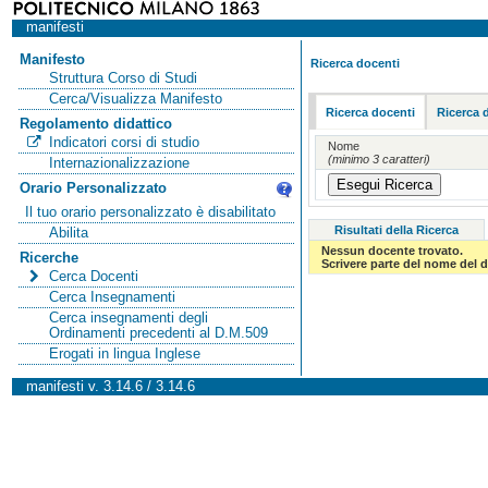
manifesti
Manifesto
Ricerca docenti
Struttura Corso di Studi
Cerca/Visualizza Manifesto
Ricerca docenti
Ricerca 
Regolamento didattico
Indicatori corsi di studio
Nome
(minimo 3 caratteri)
Internazionalizzazione
Orario Personalizzato
Il tuo orario personalizzato è disabilitato
Risultati della Ricerca
Abilita
Nessun docente trovato.
Ricerche
Scrivere parte del nome del d
Cerca Docenti
Cerca Insegnamenti
Cerca insegnamenti degli
Ordinamenti precedenti al D.M.509
Erogati in lingua Inglese
manifesti v. 3.14.6 / 3.14.6