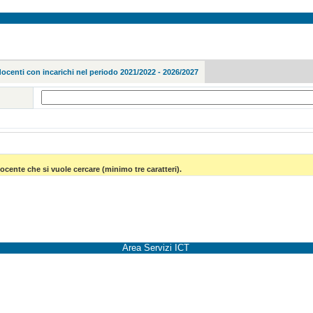
docenti con incarichi nel periodo 2021/2022 - 2026/2027
ocente che si vuole cercare (minimo tre caratteri).
Area Servizi ICT