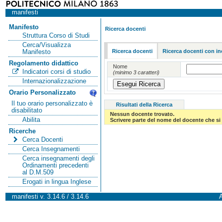
manifesti
Manifesto
Ricerca docenti
Struttura Corso di Studi
Cerca/Visualizza
Ricerca docenti
Ricerca docenti con in
Manifesto
Regolamento didattico
Nome
Indicatori corsi di studio
(minimo 3 caratteri)
Internazionalizzazione
Orario Personalizzato
Il tuo orario personalizzato è
Risultati della Ricerca
disabilitato
Nessun docente trovato.
Abilita
Scrivere parte del nome del docente che si 
Ricerche
Cerca Docenti
Cerca Insegnamenti
Cerca insegnamenti degli
Ordinamenti precedenti
al D.M.509
Erogati in lingua Inglese
manifesti v. 3.14.6 / 3.14.6
A