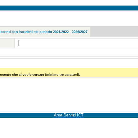
docenti con incarichi nel periodo 2021/2022 - 2026/2027
ocente che si vuole cercare (minimo tre caratteri).
Area Servizi ICT