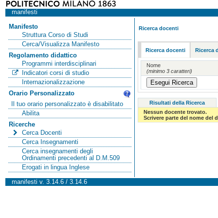
manifesti
Manifesto
Ricerca docenti
Struttura Corso di Studi
Cerca/Visualizza Manifesto
Ricerca docenti
Ricerca 
Regolamento didattico
Programmi interdisciplinari
Nome
(minimo 3 caratteri)
Indicatori corsi di studio
Internazionalizzazione
Orario Personalizzato
Risultati della Ricerca
Il tuo orario personalizzato è disabilitato
Nessun docente trovato.
Abilita
Scrivere parte del nome del d
Ricerche
Cerca Docenti
Cerca Insegnamenti
Cerca insegnamenti degli
Ordinamenti precedenti al D.M.509
Erogati in lingua Inglese
manifesti v. 3.14.6 / 3.14.6