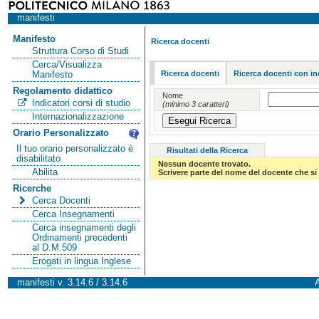
manifesti
Manifesto
Ricerca docenti
Struttura Corso di Studi
Cerca/Visualizza
Ricerca docenti
Ricerca docenti con in
Manifesto
Regolamento didattico
Nome
Indicatori corsi di studio
(minimo 3 caratteri)
Internazionalizzazione
Orario Personalizzato
Il tuo orario personalizzato è
Risultati della Ricerca
disabilitato
Nessun docente trovato.
Abilita
Scrivere parte del nome del docente che si 
Ricerche
Cerca Docenti
Cerca Insegnamenti
Cerca insegnamenti degli
Ordinamenti precedenti
al D.M.509
Erogati in lingua Inglese
manifesti v. 3.14.6 / 3.14.6
A