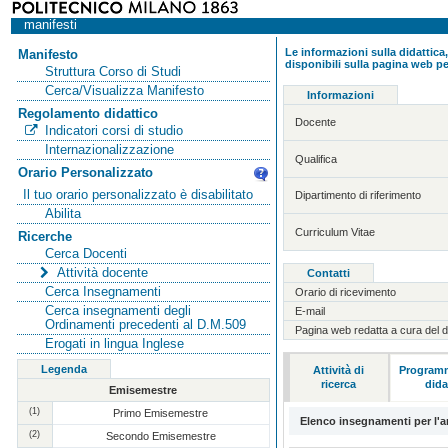
manifesti
Le informazioni sulla didattica,
Manifesto
disponibili sulla pagina web pe
Struttura Corso di Studi
Cerca/Visualizza Manifesto
Informazioni
Regolamento didattico
Docente
Indicatori corsi di studio
Internazionalizzazione
Qualifica
Orario Personalizzato
Il tuo orario personalizzato è disabilitato
Dipartimento di riferimento
Abilita
Curriculum Vitae
Ricerche
Cerca Docenti
Attività docente
Contatti
Cerca Insegnamenti
Orario di ricevimento
Cerca insegnamenti degli
E-mail
Ordinamenti precedenti al D.M.509
Pagina web redatta a cura del 
Erogati in lingua Inglese
Legenda
Attività di
Programm
ricerca
dida
Emisemestre
(1)
Primo Emisemestre
Elenco insegnamenti per l'
(2)
Secondo Emisemestre