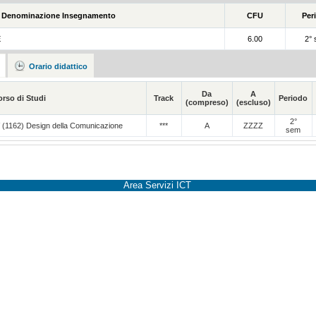
Denominazione Insegnamento
CFU
Per
E
6.00
2°
Orario didattico
Da
A
orso di Studi
Track
Periodo
(compreso)
(escluso)
2°
V (1162) Design della Comunicazione
***
A
ZZZZ
sem
Area Servizi ICT