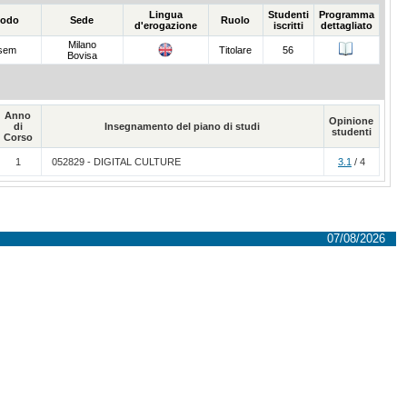
Lingua
Studenti
Programma
iodo
Sede
Ruolo
d'erogazione
iscritti
dettagliato
Milano
 sem
Titolare
56
Bovisa
Anno
Opinione
di
Insegnamento del piano di studi
studenti
Corso
1
052829 - DIGITAL CULTURE
3.1
/ 4
07/08/2026