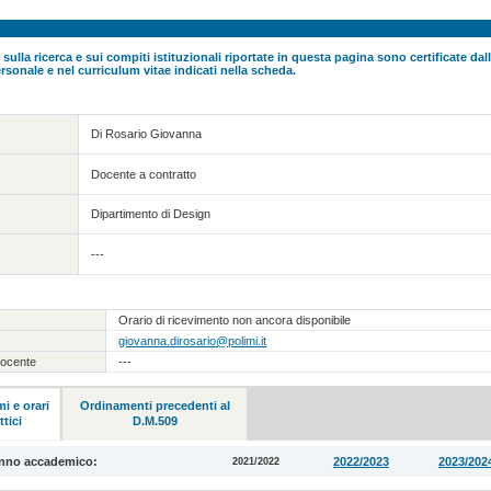
 sulla ricerca e sui compiti istituzionali riportate in questa pagina sono certificate da
rsonale e nel curriculum vitae indicati nella scheda.
Di Rosario Giovanna
Docente a contratto
Dipartimento di Design
---
Orario di ricevimento non ancora disponibile
giovanna.dirosario@polimi.it
docente
---
i e orari
Ordinamenti precedenti al
ttici
D.M.509
anno accademico:
2022/2023
2023/202
2021/2022