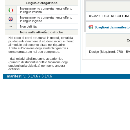
Lingua d'erogazione
Insegnamento completamente offerto
in lingua italiana
052829 - DIGITAL CULTUR
Insegnamento completamente offerto
in lingua inglese
--
Non definita
Scaglioni da manifesto
Note sulle attività didattiche
Nel caso di corsi strutturati in moduli, tenuti da
C
più docenti, il numero di studenti iscritti è riferito
al modulo del docente citato nel riquadro.
Il dato sull'opinione degli studenti riguarda il
corso strutturato nel suo complesso.
Design (Mag.)(ord. 270) - B
I dati relativi all'ultimo anno accademico
(numero di studenti iscritti e l'opinione degli
studenti sulla didattica) non sono ancora
definitivi.
manifesti v. 3.14.6 / 3.14.6