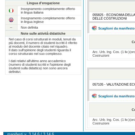
Lingua d'erogazione
Insegnamento completamente offerto
in lingua italiana
055825 - ECONOMIA DELL
Insegnamento completamente offerto
DELLE COSTRUZIONI
in lingua inglese
--
Non definita
Scaglioni da manifesto
Note sulle attività didattiche
Nel caso di corsi strutturati in moduli, tenuti da
C
più docenti, il numero di studenti iscritti è riferito
al modulo del docente citato nel riquadro.
Il dato sull'opinione degli studenti riguarda il
Arc. Urb. Ing. Cos. (1 liv.)(o
corso strutturato nel suo complesso.
Costruzioni
I dati relativi all'ultimo anno accademico
(numero di studenti iscritti e l'opinione degli
studenti sulla didattica) non sono ancora
definitivi.
057105 - VALUTAZIONE 
Scaglioni da manifesto
C
Arc. Urb. Ing. Cos. (1 liv.)(o
Costruzioni
manifesti v. 3.14.6 / 3.14.6