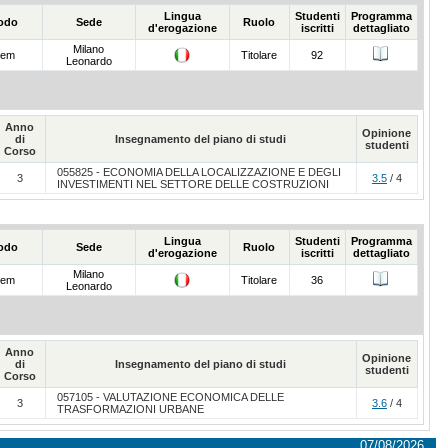
Lingua
Studenti
Programma
iodo
Sede
Ruolo
d'erogazione
iscritti
dettagliato
Milano
sem
Titolare
92
Leonardo
Anno
Opinione
di
Insegnamento del piano di studi
studenti
Corso
055825 - ECONOMIA DELLA LOCALIZZAZIONE E DEGLI
3
3.5
/ 4
INVESTIMENTI NEL SETTORE DELLE COSTRUZIONI
Lingua
Studenti
Programma
iodo
Sede
Ruolo
d'erogazione
iscritti
dettagliato
Milano
sem
Titolare
36
Leonardo
Anno
Opinione
di
Insegnamento del piano di studi
studenti
Corso
057105 - VALUTAZIONE ECONOMICA DELLE
3
3.6
/ 4
TRASFORMAZIONI URBANE
07/08/2026