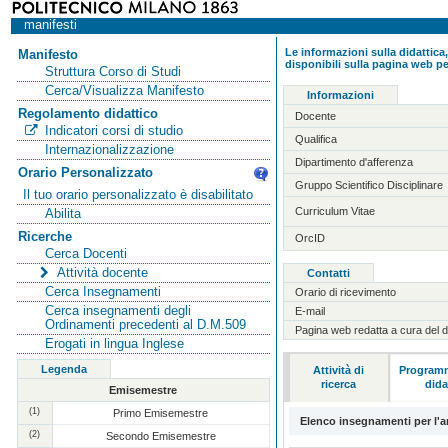
manifesti
Le informazioni sulla didattica,
Manifesto
disponibili sulla pagina web pe
Struttura Corso di Studi
Cerca/Visualizza Manifesto
Informazioni
Regolamento didattico
Docente
Indicatori corsi di studio
Qualifica
Internazionalizzazione
Dipartimento d'afferenza
Orario Personalizzato
Gruppo Scientifico Disciplinare
Il tuo orario personalizzato è disabilitato
Curriculum Vitae
Abilita
Ricerche
OrcID
Cerca Docenti
Attività docente
Contatti
Cerca Insegnamenti
Orario di ricevimento
Cerca insegnamenti degli
E-mail
Ordinamenti precedenti al D.M.509
Pagina web redatta a cura del 
Erogati in lingua Inglese
Legenda
Attività di
Programm
ricerca
dida
Emisemestre
(1)
Primo Emisemestre
Elenco insegnamenti per l'
(2)
Secondo Emisemestre