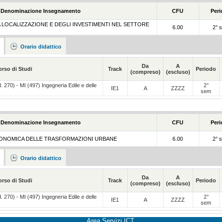
Denominazione Insegnamento
CFU
Per
A LOCALIZZAZIONE E DEGLI INVESTIMENTI NEL SETTORE
6.00
2° 
Orario didattico
Da
A
orso di Studi
Track
Periodo
(compreso)
(escluso)
rd. 270) - MI (497) Ingegneria Edile e delle
2°
IE1
A
ZZZZ
sem
Denominazione Insegnamento
CFU
Per
ECONOMICA DELLE TRASFORMAZIONI URBANE
6.00
2° 
Orario didattico
Da
A
orso di Studi
Track
Periodo
(compreso)
(escluso)
rd. 270) - MI (497) Ingegneria Edile e delle
2°
IE1
A
ZZZZ
sem
Area Servizi ICT