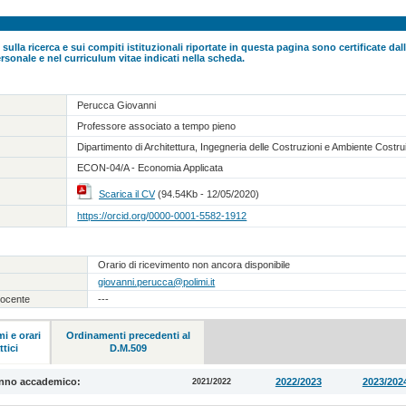
 sulla ricerca e sui compiti istituzionali riportate in questa pagina sono certificate da
rsonale e nel curriculum vitae indicati nella scheda.
Perucca Giovanni
Professore associato a tempo pieno
Dipartimento di Architettura, Ingegneria delle Costruzioni e Ambiente Costru
ECON-04/A - Economia Applicata
Scarica il CV
(94.54Kb - 12/05/2020)
https://orcid.org/0000-0001-5582-1912
Orario di ricevimento non ancora disponibile
giovanni.perucca@polimi.it
docente
---
i e orari
Ordinamenti precedenti al
ttici
D.M.509
anno accademico:
2022/2023
2023/202
2021/2022