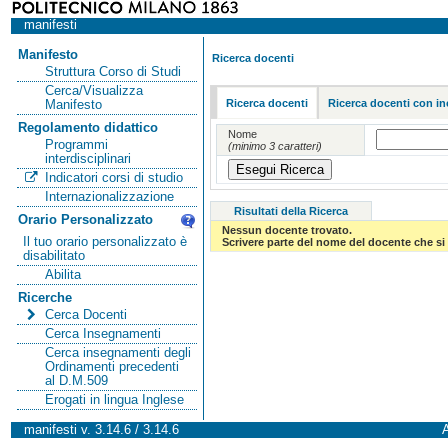
manifesti
Manifesto
Ricerca docenti
Struttura Corso di Studi
Cerca/Visualizza
Ricerca docenti
Ricerca docenti con in
Manifesto
Regolamento didattico
Nome
Programmi
(minimo 3 caratteri)
interdisciplinari
Indicatori corsi di studio
Internazionalizzazione
Risultati della Ricerca
Orario Personalizzato
Nessun docente trovato.
Il tuo orario personalizzato è
Scrivere parte del nome del docente che si 
disabilitato
Abilita
Ricerche
Cerca Docenti
Cerca Insegnamenti
Cerca insegnamenti degli
Ordinamenti precedenti
al D.M.509
Erogati in lingua Inglese
manifesti v. 3.14.6 / 3.14.6
A