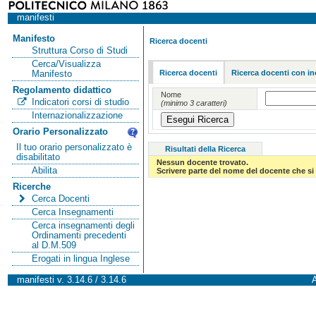
manifesti
Manifesto
Ricerca docenti
Struttura Corso di Studi
Cerca/Visualizza
Ricerca docenti
Ricerca docenti con in
Manifesto
Regolamento didattico
Nome
Indicatori corsi di studio
(minimo 3 caratteri)
Internazionalizzazione
Orario Personalizzato
Il tuo orario personalizzato è
Risultati della Ricerca
disabilitato
Nessun docente trovato.
Abilita
Scrivere parte del nome del docente che si 
Ricerche
Cerca Docenti
Cerca Insegnamenti
Cerca insegnamenti degli
Ordinamenti precedenti
al D.M.509
Erogati in lingua Inglese
manifesti v. 3.14.6 / 3.14.6
A