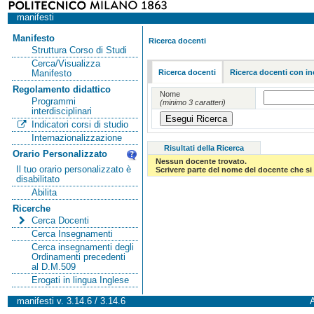
manifesti
Manifesto
Ricerca docenti
Struttura Corso di Studi
Cerca/Visualizza
Ricerca docenti
Ricerca docenti con in
Manifesto
Regolamento didattico
Nome
Programmi
(minimo 3 caratteri)
interdisciplinari
Indicatori corsi di studio
Internazionalizzazione
Risultati della Ricerca
Orario Personalizzato
Nessun docente trovato.
Il tuo orario personalizzato è
Scrivere parte del nome del docente che si 
disabilitato
Abilita
Ricerche
Cerca Docenti
Cerca Insegnamenti
Cerca insegnamenti degli
Ordinamenti precedenti
al D.M.509
Erogati in lingua Inglese
manifesti v. 3.14.6 / 3.14.6
A