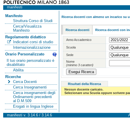
manifesti
Manifesto
Ricerca docenti con almeno un incarico su 
Struttura Corso di Studi
Cerca/Visualizza
Ricerca docenti
Ricerca docenti con in
Manifesto
Regolamento didattico
Anno Accademico
Indicatori corsi di studio
Internazionalizzazione
Scuola
Orario Personalizzato
Sede
Il tuo orario personalizzato è
Nome
disabilitato
(minimo 3 caratteri)
Abilita
Ricerche
Cerca Docenti
Risultati della Ricerca
Cerca Insegnamenti
Nessun docente caricato.
Cerca insegnamenti degli
Selezionare una Scuola oppure scrivere par
Ordinamenti precedenti
al D.M.509
Erogati in lingua Inglese
manifesti v. 3.14.6 / 3.14.6
A