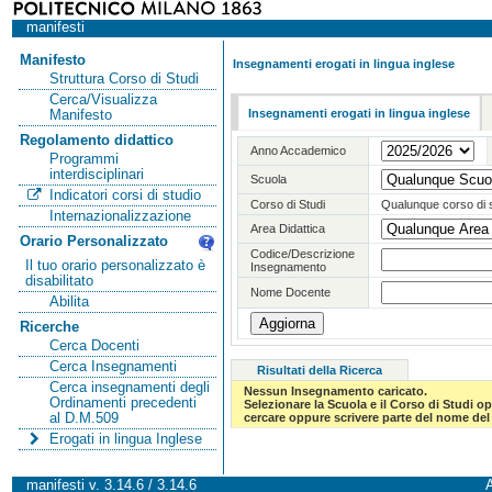
manifesti
Manifesto
Insegnamenti erogati in lingua inglese
Struttura Corso di Studi
Cerca/Visualizza
Insegnamenti erogati in lingua inglese
Manifesto
Regolamento didattico
Anno Accademico
Programmi
interdisciplinari
Scuola
Indicatori corsi di studio
Corso di Studi
Qualunque corso di 
Internazionalizzazione
Area Didattica
Orario Personalizzato
Codice/Descrizione
Il tuo orario personalizzato è
Insegnamento
disabilitato
Nome Docente
Abilita
Ricerche
Cerca Docenti
Cerca Insegnamenti
Risultati della Ricerca
Cerca insegnamenti degli
Nessun Insegnamento caricato.
Ordinamenti precedenti
Selezionare la Scuola e il Corso di Studi 
al D.M.509
cercare oppure scrivere parte del nome del 
Erogati in lingua Inglese
manifesti v. 3.14.6 / 3.14.6
A