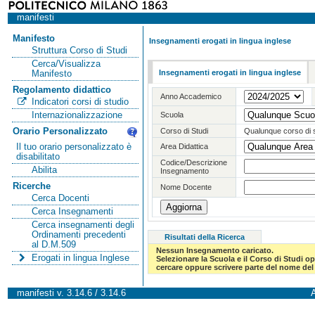
manifesti
Manifesto
Insegnamenti erogati in lingua inglese
Struttura Corso di Studi
Cerca/Visualizza
Insegnamenti erogati in lingua inglese
Manifesto
Regolamento didattico
Anno Accademico
Indicatori corsi di studio
Internazionalizzazione
Scuola
Orario Personalizzato
Corso di Studi
Qualunque corso di 
Il tuo orario personalizzato è
Area Didattica
disabilitato
Codice/Descrizione
Abilita
Insegnamento
Ricerche
Nome Docente
Cerca Docenti
Cerca Insegnamenti
Cerca insegnamenti degli
Ordinamenti precedenti
Risultati della Ricerca
al D.M.509
Nessun Insegnamento caricato.
Erogati in lingua Inglese
Selezionare la Scuola e il Corso di Studi 
cercare oppure scrivere parte del nome del 
manifesti v. 3.14.6 / 3.14.6
A