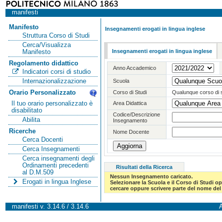
manifesti
Manifesto
Insegnamenti erogati in lingua inglese
Struttura Corso di Studi
Cerca/Visualizza
Insegnamenti erogati in lingua inglese
Manifesto
Regolamento didattico
Anno Accademico
Indicatori corsi di studio
Internazionalizzazione
Scuola
Orario Personalizzato
Corso di Studi
Qualunque corso di 
Il tuo orario personalizzato è
Area Didattica
disabilitato
Codice/Descrizione
Abilita
Insegnamento
Ricerche
Nome Docente
Cerca Docenti
Cerca Insegnamenti
Cerca insegnamenti degli
Ordinamenti precedenti
Risultati della Ricerca
al D.M.509
Nessun Insegnamento caricato.
Erogati in lingua Inglese
Selezionare la Scuola e il Corso di Studi 
cercare oppure scrivere parte del nome del 
manifesti v. 3.14.6 / 3.14.6
A