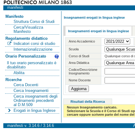
manifesti
Manifesto
Insegnamenti erogati in lingua inglese
Struttura Corso di Studi
Cerca/Visualizza
Insegnamenti erogati in lingua inglese
Manifesto
Regolamento didattico
Anno Accademico
Indicatori corsi di studio
Internazionalizzazione
Scuola
Orario Personalizzato
Corso di Studi
Qualunque corso di 
Il tuo orario personalizzato è
Area Didattica
disabilitato
Codice/Descrizione
Abilita
Insegnamento
Ricerche
Nome Docente
Cerca Docenti
Cerca Insegnamenti
Cerca insegnamenti degli
Ordinamenti precedenti
Risultati della Ricerca
al D.M.509
Nessun Insegnamento caricato.
Erogati in lingua Inglese
Selezionare la Scuola e il Corso di Studi 
cercare oppure scrivere parte del nome del 
manifesti v. 3.14.6 / 3.14.6
A