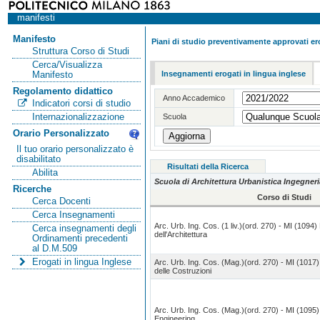
manifesti
Manifesto
Piani di studio preventivamente approvati ero
Struttura Corso di Studi
Cerca/Visualizza
Insegnamenti erogati in lingua inglese
Manifesto
Regolamento didattico
Anno Accademico
Indicatori corsi di studio
Internazionalizzazione
Scuola
Orario Personalizzato
Il tuo orario personalizzato è
disabilitato
Risultati della Ricerca
Abilita
Scuola di Architettura Urbanistica Ingegneri
Ricerche
Corso di Studi
Cerca Docenti
Cerca Insegnamenti
Arc. Urb. Ing. Cos. (1 liv.)(ord. 270) - MI (1094
Cerca insegnamenti degli
dell'Architettura
Ordinamenti precedenti
al D.M.509
Erogati in lingua Inglese
Arc. Urb. Ing. Cos. (Mag.)(ord. 270) - MI (1017) 
delle Costruzioni
Arc. Urb. Ing. Cos. (Mag.)(ord. 270) - MI (1095) 
Engineering