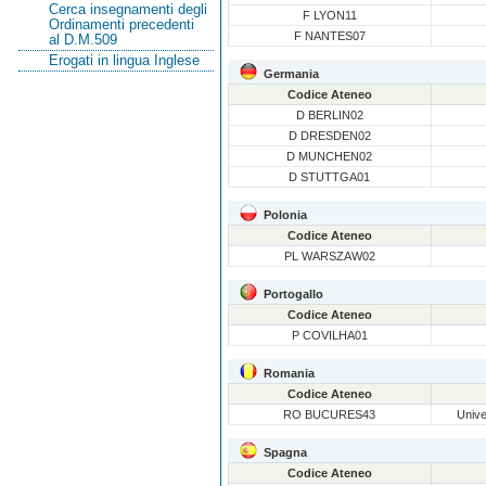
Cerca insegnamenti degli
F LYON11
Ordinamenti precedenti
F NANTES07
al D.M.509
Erogati in lingua Inglese
Germania
Codice Ateneo
D BERLIN02
D DRESDEN02
D MUNCHEN02
D STUTTGA01
Polonia
Codice Ateneo
PL WARSZAW02
Portogallo
Codice Ateneo
P COVILHA01
Romania
Codice Ateneo
RO BUCURES43
Unive
Spagna
Codice Ateneo