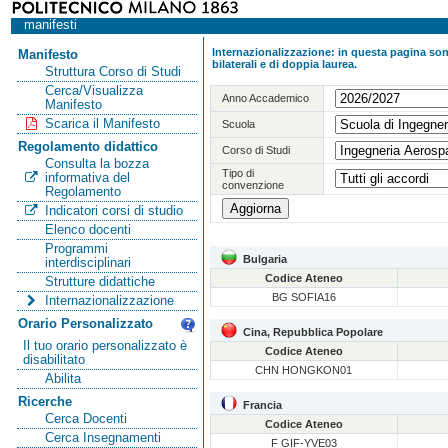
manifesti
Internazionalizzazione: in questa pagina sono
Manifesto
bilaterali e di doppia laurea.
Struttura Corso di Studi
Cerca/Visualizza
Anno Accademico
Manifesto
Scarica il Manifesto
Scuola
Regolamento didattico
Corso di Studi
Consulta la bozza
Tipo di
informativa del
convenzione
Regolamento
Indicatori corsi di studio
Elenco docenti
Programmi
Bulgaria
interdisciplinari
Codice Ateneo
Strutture didattiche
BG SOFIA16
Internazionalizzazione
Orario Personalizzato
Cina, Repubblica Popolare
Il tuo orario personalizzato è
Codice Ateneo
disabilitato
CHN HONGKON01
Abilita
Ricerche
Francia
Cerca Docenti
Codice Ateneo
Cerca Insegnamenti
F GIF-YVE03