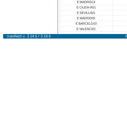
E MADRID14
E CIUDA-R01
E SEVILLA01
E MADRID05
E BARCELO03
E VALENCI02
manifesti v. 3.14.6 / 3.14.6
A