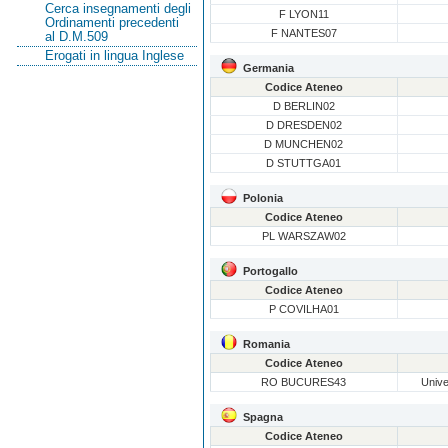
Cerca insegnamenti degli
F LYON11
Ordinamenti precedenti
F NANTES07
al D.M.509
Erogati in lingua Inglese
Germania
Codice Ateneo
D BERLIN02
D DRESDEN02
D MUNCHEN02
D STUTTGA01
Polonia
Codice Ateneo
PL WARSZAW02
Portogallo
Codice Ateneo
P COVILHA01
Romania
Codice Ateneo
RO BUCURES43
Unive
Spagna
Codice Ateneo