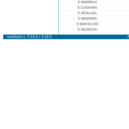
E MADRID14
E CIUDA-R01
E SEVILLA01
E MADRID05
E BARCELO03
E VALENCI02
manifesti v. 3.14.6 / 3.14.6
A