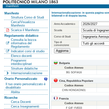
manifesti
Internazionalizzazione: in questa pagina sono
Manifesto
bilaterali e di doppia laurea.
Struttura Corso di Studi
Cerca/Visualizza
Anno Accademico
Manifesto
Scarica il Manifesto
Scuola
Regolamento didattico
Corso di Studi
Consulta la bozza
Tipo di
informativa del
convenzione
Regolamento
Indicatori corsi di studio
Elenco docenti
Programmi
Bulgaria
interdisciplinari
Codice Ateneo
Strutture didattiche
BG SOFIA16
Internazionalizzazione
Orario Personalizzato
Cina, Repubblica Popolare
Il tuo orario personalizzato è
Codice Ateneo
disabilitato
CHN HONGKON01
Abilita
Ricerche
Francia
Cerca Docenti
Codice Ateneo
Cerca Insegnamenti
F GIF-YVE03