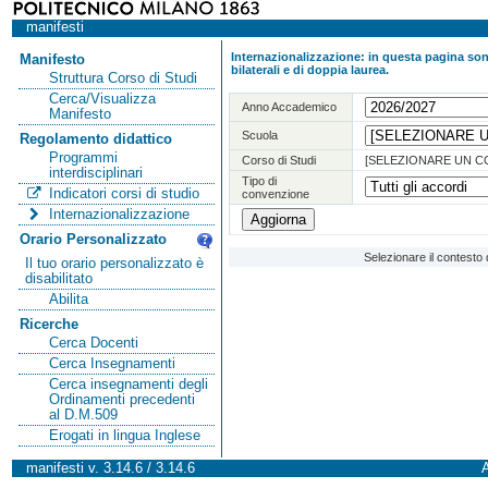
manifesti
Internazionalizzazione: in questa pagina sono
Manifesto
bilaterali e di doppia laurea.
Struttura Corso di Studi
Cerca/Visualizza
Anno Accademico
Manifesto
Scuola
Regolamento didattico
Programmi
Corso di Studi
[SELEZIONARE UN C
interdisciplinari
Tipo di
Indicatori corsi di studio
convenzione
Internazionalizzazione
Orario Personalizzato
Selezionare il contesto 
Il tuo orario personalizzato è
disabilitato
Abilita
Ricerche
Cerca Docenti
Cerca Insegnamenti
Cerca insegnamenti degli
Ordinamenti precedenti
al D.M.509
Erogati in lingua Inglese
manifesti v. 3.14.6 / 3.14.6
A