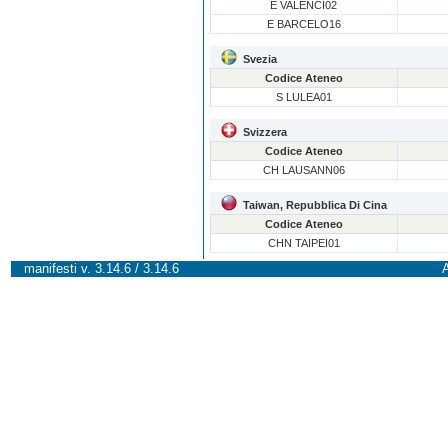
E VALENCI02
E BARCELO16
Svezia
Codice Ateneo
S LULEA01
Svizzera
Codice Ateneo
CH LAUSANN06
Taiwan, Repubblica Di Cina
Codice Ateneo
CHN TAIPEI01
manifesti v. 3.14.6 / 3.14.6
A