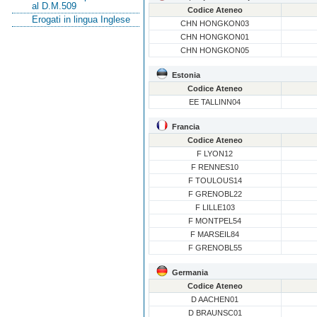
al D.M.509
Codice Ateneo
Erogati in lingua Inglese
CHN HONGKON03
CHN HONGKON01
CHN HONGKON05
Estonia
Codice Ateneo
EE TALLINN04
Francia
Codice Ateneo
F LYON12
F RENNES10
F TOULOUS14
F GRENOBL22
F LILLE103
F MONTPEL54
F MARSEIL84
F GRENOBL55
Germania
Codice Ateneo
D AACHEN01
D BRAUNSC01