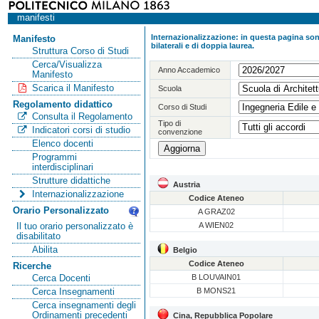
manifesti
Internazionalizzazione: in questa pagina sono
Manifesto
bilaterali e di doppia laurea.
Struttura Corso di Studi
Cerca/Visualizza
Anno Accademico
Manifesto
Scarica il Manifesto
Scuola
Regolamento didattico
Corso di Studi
Consulta il Regolamento
Tipo di
Indicatori corsi di studio
convenzione
Elenco docenti
Programmi
interdisciplinari
Strutture didattiche
Austria
Internazionalizzazione
Codice Ateneo
Orario Personalizzato
A GRAZ02
A WIEN02
Il tuo orario personalizzato è
disabilitato
Abilita
Belgio
Codice Ateneo
Ricerche
B LOUVAIN01
Cerca Docenti
B MONS21
Cerca Insegnamenti
Cerca insegnamenti degli
Ordinamenti precedenti
Cina, Repubblica Popolare