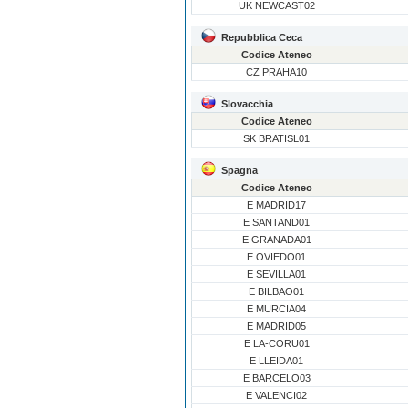
UK NEWCAST02
Repubblica Ceca
Codice Ateneo
CZ PRAHA10
Slovacchia
Codice Ateneo
SK BRATISL01
Spagna
Codice Ateneo
E MADRID17
E SANTAND01
E GRANADA01
E OVIEDO01
E SEVILLA01
E BILBAO01
E MURCIA04
E MADRID05
E LA-CORU01
E LLEIDA01
E BARCELO03
E VALENCI02