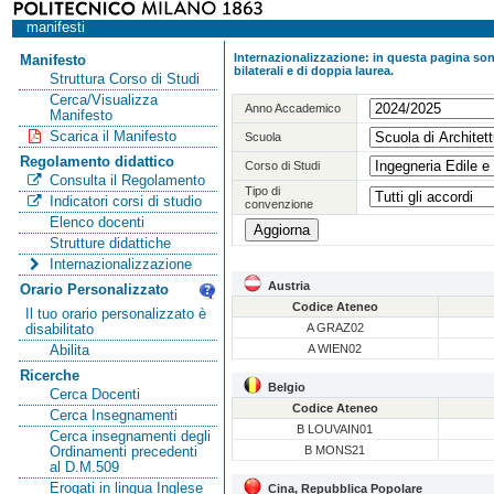
manifesti
Internazionalizzazione: in questa pagina sono
Manifesto
bilaterali e di doppia laurea.
Struttura Corso di Studi
Cerca/Visualizza
Anno Accademico
Manifesto
Scarica il Manifesto
Scuola
Regolamento didattico
Corso di Studi
Consulta il Regolamento
Tipo di
Indicatori corsi di studio
convenzione
Elenco docenti
Strutture didattiche
Internazionalizzazione
Austria
Orario Personalizzato
Codice Ateneo
Il tuo orario personalizzato è
A GRAZ02
disabilitato
A WIEN02
Abilita
Ricerche
Belgio
Cerca Docenti
Codice Ateneo
Cerca Insegnamenti
B LOUVAIN01
Cerca insegnamenti degli
B MONS21
Ordinamenti precedenti
al D.M.509
Erogati in lingua Inglese
Cina, Repubblica Popolare