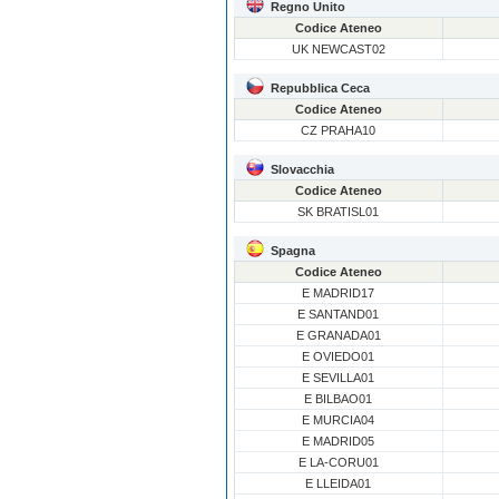
Regno Unito
Codice Ateneo
UK NEWCAST02
Repubblica Ceca
Codice Ateneo
CZ PRAHA10
Slovacchia
Codice Ateneo
SK BRATISL01
Spagna
Codice Ateneo
E MADRID17
E SANTAND01
E GRANADA01
E OVIEDO01
E SEVILLA01
E BILBAO01
E MURCIA04
E MADRID05
E LA-CORU01
E LLEIDA01