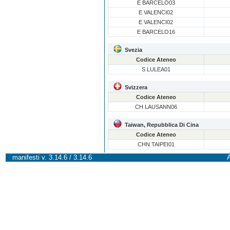
E BARCELO03
E VALENCI02
E VALENCI02
E BARCELO16
Svezia
Codice Ateneo
S LULEA01
Svizzera
Codice Ateneo
CH LAUSANN06
Taiwan, Repubblica Di Cina
Codice Ateneo
CHN TAIPEI01
manifesti v. 3.14.6 / 3.14.6
A