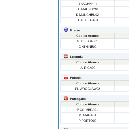
D AACHEN01
D BRAUNSC01
D MUNCHEN02
D STUTTGA01
Grecia
Codice Ateneo
G THESSAL01
G ATHINE02
Lettonia
Codice Ateneo
LV RIGA02
Polonia
Codice Ateneo
PL WROCLAW02
Portogallo
Codice Ateneo
P COIMBRA01
P BRAGA01
P PORTO02