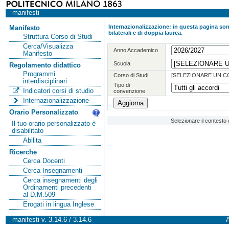
manifesti
Internazionalizzazione: in questa pagina sono
Manifesto
bilaterali e di doppia laurea.
Struttura Corso di Studi
Cerca/Visualizza
Anno Accademico
Manifesto
Scuola
Regolamento didattico
Programmi
Corso di Studi
[SELEZIONARE UN C
interdisciplinari
Tipo di
Indicatori corsi di studio
convenzione
Internazionalizzazione
Orario Personalizzato
Selezionare il contesto 
Il tuo orario personalizzato è
disabilitato
Abilita
Ricerche
Cerca Docenti
Cerca Insegnamenti
Cerca insegnamenti degli
Ordinamenti precedenti
al D.M.509
Erogati in lingua Inglese
manifesti v. 3.14.6 / 3.14.6
A