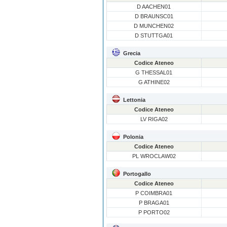
D AACHEN01
D BRAUNSC01
D MUNCHEN02
D STUTTGA01
Grecia
Codice Ateneo
G THESSAL01
G ATHINE02
Lettonia
Codice Ateneo
LV RIGA02
Polonia
Codice Ateneo
PL WROCLAW02
Portogallo
Codice Ateneo
P COIMBRA01
P BRAGA01
P PORTO02