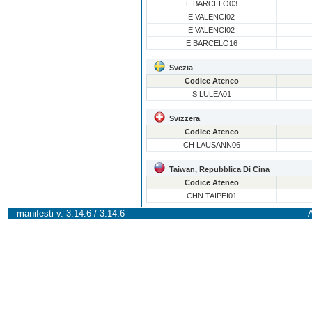
E BARCELO03
E VALENCI02
E VALENCI02
E BARCELO16
Svezia
Codice Ateneo
S LULEA01
Svizzera
Codice Ateneo
CH LAUSANN06
Taiwan, Repubblica Di Cina
Codice Ateneo
CHN TAIPEI01
manifesti v. 3.14.6 / 3.14.6
A