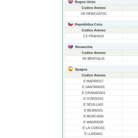
Regno Unito
Codice Ateneo
UK NEWCAST02
Repubblica Ceca
Codice Ateneo
CZ PRAHA10
Slovacchia
Codice Ateneo
SK BRATISL01
Spagna
Codice Ateneo
E MADRID17
E SANTAND01
E GRANADA01
E OVIEDO01
E SEVILLA01
E BILBAO01
E MURCIA04
E MADRID05
E LA-CORU01
E LLEIDA01