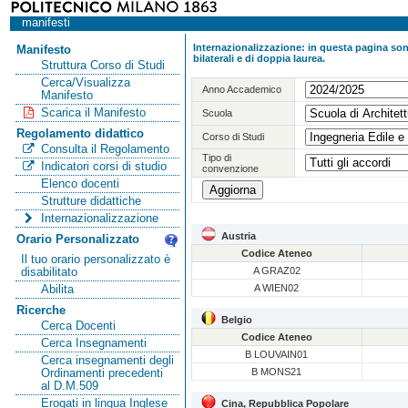
manifesti
Internazionalizzazione: in questa pagina sono
Manifesto
bilaterali e di doppia laurea.
Struttura Corso di Studi
Cerca/Visualizza
Anno Accademico
Manifesto
Scarica il Manifesto
Scuola
Regolamento didattico
Corso di Studi
Consulta il Regolamento
Tipo di
Indicatori corsi di studio
convenzione
Elenco docenti
Strutture didattiche
Internazionalizzazione
Austria
Orario Personalizzato
Codice Ateneo
Il tuo orario personalizzato è
A GRAZ02
disabilitato
A WIEN02
Abilita
Ricerche
Belgio
Cerca Docenti
Codice Ateneo
Cerca Insegnamenti
B LOUVAIN01
Cerca insegnamenti degli
B MONS21
Ordinamenti precedenti
al D.M.509
Erogati in lingua Inglese
Cina, Repubblica Popolare