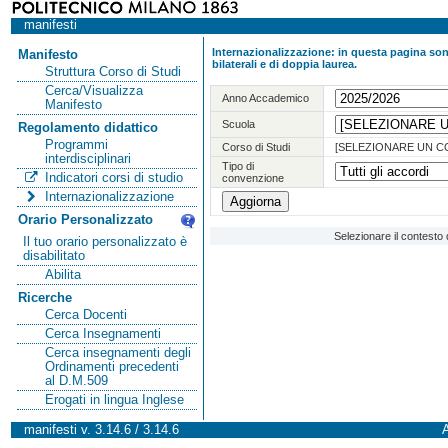
manifesti
Internazionalizzazione: in questa pagina sono
Manifesto
bilaterali e di doppia laurea.
Struttura Corso di Studi
Cerca/Visualizza
Anno Accademico
Manifesto
Scuola
Regolamento didattico
Programmi
Corso di Studi
[SELEZIONARE UN C
interdisciplinari
Tipo di
Indicatori corsi di studio
convenzione
Internazionalizzazione
Orario Personalizzato
Selezionare il contesto 
Il tuo orario personalizzato è
disabilitato
Abilita
Ricerche
Cerca Docenti
Cerca Insegnamenti
Cerca insegnamenti degli
Ordinamenti precedenti
al D.M.509
Erogati in lingua Inglese
manifesti v. 3.14.6 / 3.14.6
A