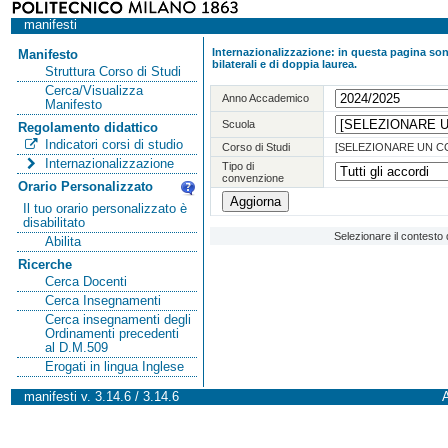
manifesti
Internazionalizzazione: in questa pagina sono
Manifesto
bilaterali e di doppia laurea.
Struttura Corso di Studi
Cerca/Visualizza
Anno Accademico
Manifesto
Scuola
Regolamento didattico
Indicatori corsi di studio
Corso di Studi
[SELEZIONARE UN C
Internazionalizzazione
Tipo di
convenzione
Orario Personalizzato
Il tuo orario personalizzato è
disabilitato
Selezionare il contesto 
Abilita
Ricerche
Cerca Docenti
Cerca Insegnamenti
Cerca insegnamenti degli
Ordinamenti precedenti
al D.M.509
Erogati in lingua Inglese
manifesti v. 3.14.6 / 3.14.6
A