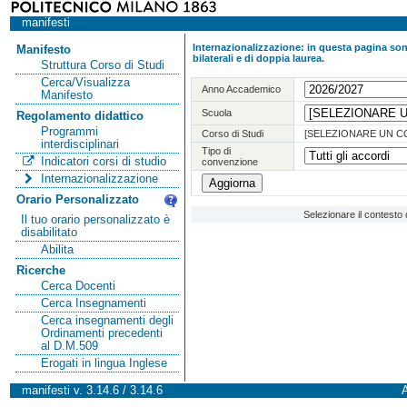
manifesti
Internazionalizzazione: in questa pagina sono
Manifesto
bilaterali e di doppia laurea.
Struttura Corso di Studi
Cerca/Visualizza
Anno Accademico
Manifesto
Scuola
Regolamento didattico
Programmi
Corso di Studi
[SELEZIONARE UN C
interdisciplinari
Tipo di
Indicatori corsi di studio
convenzione
Internazionalizzazione
Orario Personalizzato
Selezionare il contesto 
Il tuo orario personalizzato è
disabilitato
Abilita
Ricerche
Cerca Docenti
Cerca Insegnamenti
Cerca insegnamenti degli
Ordinamenti precedenti
al D.M.509
Erogati in lingua Inglese
manifesti v. 3.14.6 / 3.14.6
A