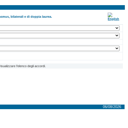
smus, bilaterali e di doppia laurea.
isualizzare l'elenco degli accordi.
06/08/2026