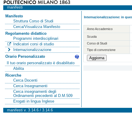
manifesti
Manifesto
Internazionalizzazione: in ques
Struttura Corso di Studi
Cerca/Visualizza Manifesto
Anno Accademico
Regolamento didattico
Scuola
Programmi interdisciplinari
Corso di Studi
Indicatori corsi di studio
Internazionalizzazione
Tipo di convenzione
Orario Personalizzato
Il tuo orario personalizzato è disabilitato
Abilita
Ricerche
Cerca Docenti
Cerca Insegnamenti
Cerca insegnamenti degli
Ordinamenti precedenti al D.M.509
Erogati in lingua Inglese
manifesti v. 3.14.6 / 3.14.6