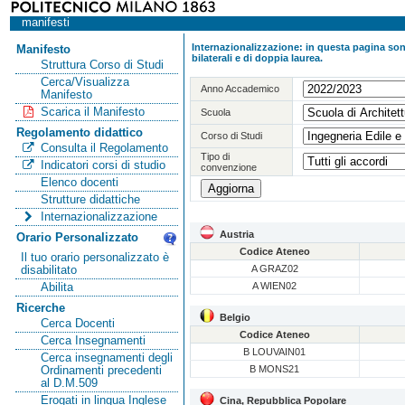
manifesti
Internazionalizzazione: in questa pagina sono
Manifesto
bilaterali e di doppia laurea.
Struttura Corso di Studi
Cerca/Visualizza
Anno Accademico
Manifesto
Scarica il Manifesto
Scuola
Regolamento didattico
Corso di Studi
Consulta il Regolamento
Tipo di
Indicatori corsi di studio
convenzione
Elenco docenti
Strutture didattiche
Internazionalizzazione
Austria
Orario Personalizzato
Codice Ateneo
Il tuo orario personalizzato è
A GRAZ02
disabilitato
A WIEN02
Abilita
Ricerche
Belgio
Cerca Docenti
Codice Ateneo
Cerca Insegnamenti
B LOUVAIN01
Cerca insegnamenti degli
B MONS21
Ordinamenti precedenti
al D.M.509
Erogati in lingua Inglese
Cina, Repubblica Popolare