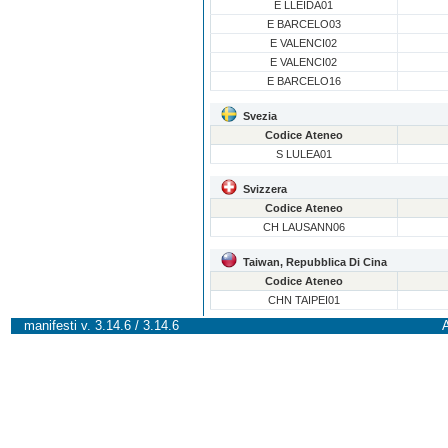
E LLEIDA01
E BARCELO03
E VALENCI02
E VALENCI02
E BARCELO16
Svezia
Codice Ateneo
S LULEA01
Svizzera
Codice Ateneo
CH LAUSANN06
Taiwan, Repubblica Di Cina
Codice Ateneo
CHN TAIPEI01
manifesti v. 3.14.6 / 3.14.6
A