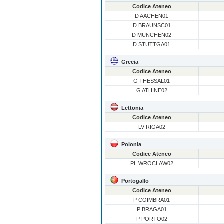
Codice Ateneo
D AACHEN01
D BRAUNSC01
D MUNCHEN02
D STUTTGA01
Grecia
Codice Ateneo
G THESSAL01
G ATHINE02
Lettonia
Codice Ateneo
LV RIGA02
Polonia
Codice Ateneo
PL WROCLAW02
Portogallo
Codice Ateneo
P COIMBRA01
P BRAGA01
P PORTO02