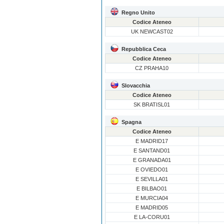
Regno Unito
Codice Ateneo
UK NEWCAST02
Repubblica Ceca
Codice Ateneo
CZ PRAHA10
Slovacchia
Codice Ateneo
SK BRATISL01
Spagna
Codice Ateneo
E MADRID17
E SANTAND01
E GRANADA01
E OVIEDO01
E SEVILLA01
E BILBAO01
E MURCIA04
E MADRID05
E LA-CORU01