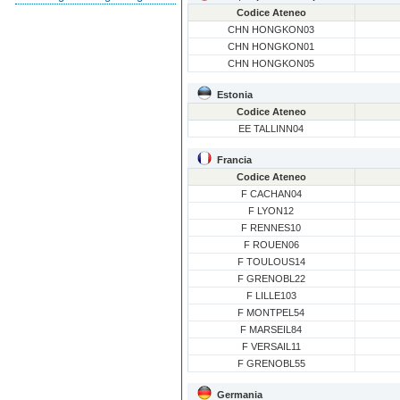
Codice Ateneo
CHN HONGKON03
CHN HONGKON01
CHN HONGKON05
Estonia
Codice Ateneo
EE TALLINN04
Francia
Codice Ateneo
F CACHAN04
F LYON12
F RENNES10
F ROUEN06
F TOULOUS14
F GRENOBL22
F LILLE103
F MONTPEL54
F MARSEIL84
F VERSAIL11
F GRENOBL55
Germania