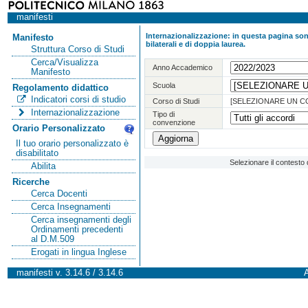
manifesti
Internazionalizzazione: in questa pagina sono
Manifesto
bilaterali e di doppia laurea.
Struttura Corso di Studi
Cerca/Visualizza
Anno Accademico
Manifesto
Scuola
Regolamento didattico
Indicatori corsi di studio
Corso di Studi
[SELEZIONARE UN C
Internazionalizzazione
Tipo di
convenzione
Orario Personalizzato
Il tuo orario personalizzato è
disabilitato
Selezionare il contesto 
Abilita
Ricerche
Cerca Docenti
Cerca Insegnamenti
Cerca insegnamenti degli
Ordinamenti precedenti
al D.M.509
Erogati in lingua Inglese
manifesti v. 3.14.6 / 3.14.6
A