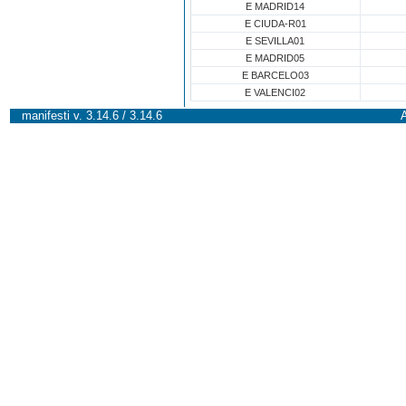
E MADRID14
E CIUDA-R01
E SEVILLA01
E MADRID05
E BARCELO03
E VALENCI02
manifesti v. 3.14.6 / 3.14.6
A