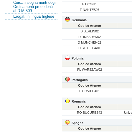
Cerca insegnamenti degli
F LYON11
Ordinamenti precedenti
F NANTES07
al D.M.509
Erogati in lingua Inglese
Germania
Codice Ateneo
D BERLIN02
D DRESDEN02
D MUNCHEN02
D STUTTGA01
Polonia
Codice Ateneo
PL WARSZAW02
Portogallo
Codice Ateneo
P COVILHA01
Romania
Codice Ateneo
RO BUCURES43
Unive
Spagna
Codice Ateneo