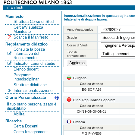
manifesti
Internazionalizzazione: in questa pagina sono
Manifesto
bilaterali e di doppia laurea.
Struttura Corso di Studi
Cerca/Visualizza
Anno Accademico
Manifesto
Scarica il Manifesto
Scuola
Regolamento didattico
Corso di Studi
Consulta la bozza
Tipo di
informativa del
convenzione
Regolamento
Indicatori corsi di studio
Elenco docenti
Programmi
Bulgaria
interdisciplinari
Codice Ateneo
Strutture didattiche
BG SOFIA16
Internazionalizzazione
Orario Personalizzato
Cina, Repubblica Popolare
Il tuo orario personalizzato è
Codice Ateneo
disabilitato
CHN HONGKON01
Abilita
Ricerche
Francia
Cerca Docenti
Codice Ateneo
Cerca Insegnamenti
F GIF-YVE03